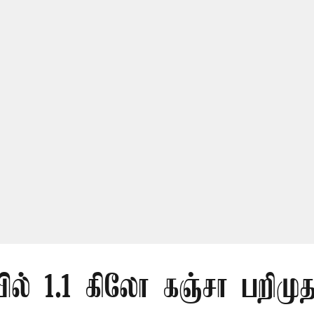
ல் 1.1 கிலோ கஞ்சா பறிமுத