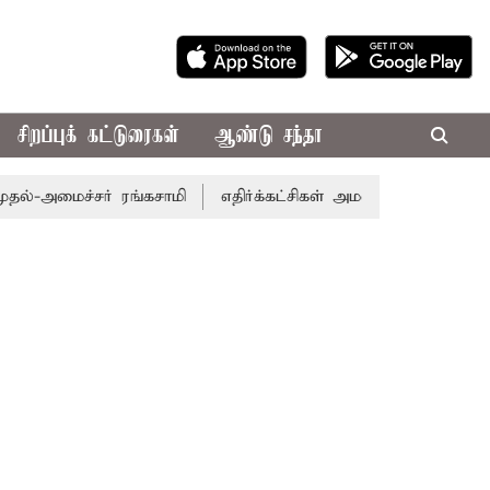
சிறப்புக் கட்டுரைகள்
ஆண்டு சந்தா
-அமைச்சர் ரங்கசாமி
எதிர்க்கட்சிகள் அமளி: நாடாளுமன்ற இர