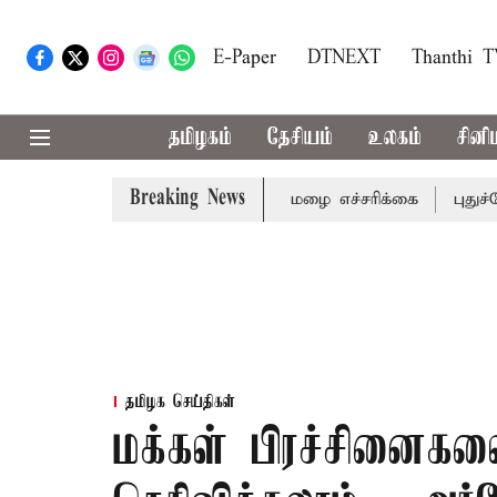
E-Paper
DTNEXT
Thanthi 
தமிழகம்
தேசியம்
உலகம்
சினி
Breaking News
ரி ஆகிய மாவட்டங்களுக்கு கன மழை எச்சரிக்கை
புதுச்சேரி
தமிழக செய்திகள்
மக்கள் பிரச்சினைகள