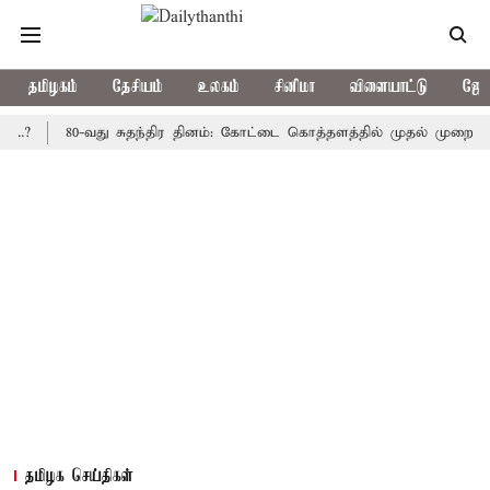
தமிழகம்
தேசியம்
உலகம்
சினிமா
விளையாட்டு
ஜோத
80-வது சுதந்திர தினம்: கோட்டை கொத்தளத்தில் முதல் முறையாக தேசிய
தமிழக செய்திகள்