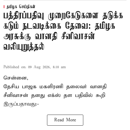
தமிழக செய்திகள்
பத்திரப்பதிவு முறைகேடுகளை தடுக்க
கடும் நடவடிக்கை தேவை: தமிழக
அரசுக்கு வானதி சீனிவாசன்
வலியுறுத்தல்
Published on
:
09 Aug 2026, 8:18 am
சென்னை,
தேசிய பாஜக மகளிரணி தலைவர் வானதி
சீனிவாசன் தனது எக்ஸ் தள பதிவில் கூறி
இருப்பதாவது:-
Read More