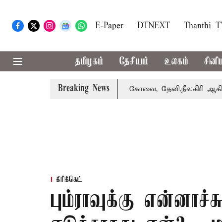
E-Paper
DTNEXT
Thanthi 
தமிழகம்
தேசியம்
உலகம்
சினி
Breaking News
ாபஸ் பெற்றார் சங்கீதா
கோவை, தேனி,நீலகிரி ஆகிய மாவட்டங
கிரிக்கெட்
பும்ராவுக்கு என்னாச்