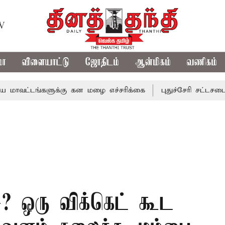
TV
மா
விளையாட்டு
ஜோதிடம்
ஆன்மிகம்
வணிகம்
்களுக்கு கன மழை எச்சரிக்கை
புதுச்சேரி சட்டசபையில் வரும
சு? ஒரு விக்கெட் கூட