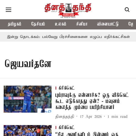
தமிழகம்
தேசியம்
உலகம்
சினிமா
விளையாட்டு
ஜோத
 இன்று தொடக்கம்: பல்வேறு பிரச்சினைகளை எழுப்ப எதிர்க்கட்சிகள் திட்
ஜெயவர்தனே
கிரிக்கெட்
பும்ராவுக்கு என்னாச்சு? ஒரு விக்கெட்
கூட எடுக்காதது ஏன்? - மவுனம்
கலைத்த மும்பை பயிற்சியாளர்
தினத்தந்தி
17 Apr 2026
1
min read
கிரிக்கெட்
“சில அணிகளிடம் இன்னும் ஒரு