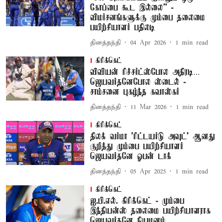
கோப்பை கூட இல்லை” -
விமர்சனங்களுக்கு மும்பை தலைமை
பயிற்சியாளர் பதிலடி
தினத்தந்தி
04 Apr 2026
1
min read
கிரிக்கெட்
விவியன் ரிச்சர்ட்ஸ்போல அதிரடி…
ஜெயவர்தனேபோல ஸ்டைல் -
சாம்சனை புகழ்ந்த கவாஸ்கர்
தினத்தந்தி
11 Mar 2026
1
min read
கிரிக்கெட்
திலக் வர்மா 'ரிட்டயர்டு அவுட்' ஆனது
குறித்து மும்பை பயிற்சியாளர்
ஜெயவர்தனே ஓபன் டாக்
தினத்தந்தி
05 Apr 2025
1
min read
கிரிக்கெட்
ஐ.பி.எல். கிரிக்கெட் - மும்பை
இந்தியன்ஸ் தலைமை பயிற்சியாளராக
ஜெயவர்தனே நியமனம்