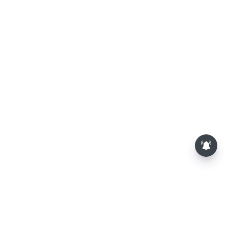
சட்டசபையில் பட்ஜெட் மீதான
விவாதம் இன்று தொடக்கம்: