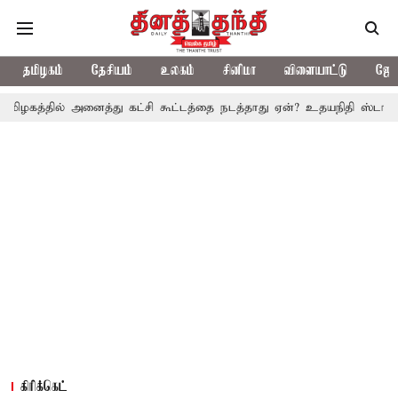
தமிழகம்
தேசியம்
உலகம்
சினிமா
விளையாட்டு
ஜோத
 அனைத்து கட்சி கூட்டத்தை நடத்தாது ஏன்? உதயநிதி ஸ்டாலின் கேள்வி
கிரிக்கெட்