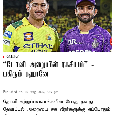
கிரிக்கெட்
“டோனி அறையின் ரகசியம்” -
பகிரும் ரஹானே
Published on
:
06 Aug 2026, 8:49 pm
தோனி சுற்றுப்பயணங்களின் போது தனது
ஹோட்டல் அறையை சக வீரர்களுக்கு எப்போதும்