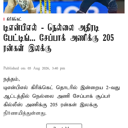
கிரிக்கெட்
டிஎன்பிஎல் - நெல்லை அதிரடி
பேட்டிங்... சேப்பாக் அணிக்கு 205
ரன்கள் இலக்கு
Published on
:
05 Aug 2026, 3:40 pm
நத்தம்,
டிஎன்பிஎல்
கிரிக்கெட் தொடரில் இன்றைய 2-வது
ஆட்டத்தில் நெல்லை அணி சேப்பாக் சூப்பர்
கில்லீஸ் அணிக்கு 205 ரன்கள் இலக்கு
நிர்ணயித்துள்ளது.