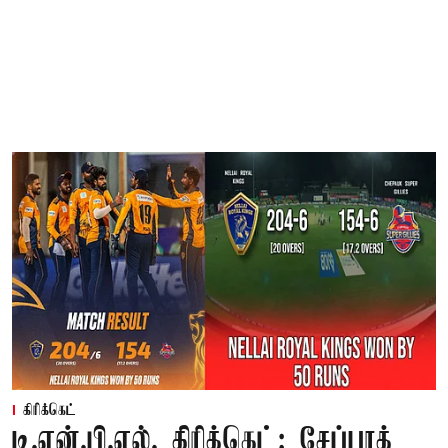
கிரிக்கெட்
டி.என்.பி.எல். கிரிக்கெட்: சேப்பாக்