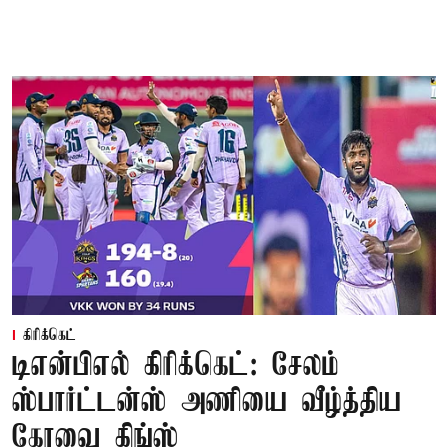
கிரிக்கெட்
டிஎன்பிஎல் கிரிக்கெட்: சேலம்
ஸ்பார்ட்டன்ஸ் அணியை வீழ்த்திய
கோவை கிங்ஸ்