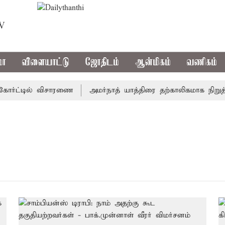
TV
மா
விளையாட்டு
ஜோதிடம்
ஆன்மிகம்
வணிகம்
ோர்ட்டில் விசாரணை
அமர்நாத் யாத்திரை தற்காலிகமாக நிறுத்தம்