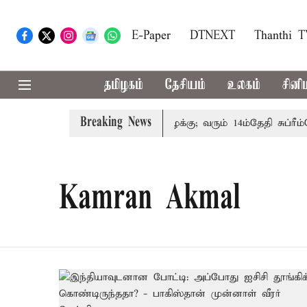
E-Paper
DTNEXT
Thanthi 
தமிழகம்
தேசியம்
உலகம்
சினி
Breaking News
குடும்பத்தினருக்கு அரசுப்பணி வழக்கு; வரும் 14ம்தேதி சுப்ரீம்க
Kamran Akmal