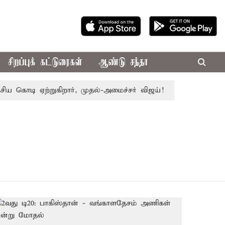
சிறப்புக் கட்டுரைகள்
ஆண்டு சந்தா
கொடி ஏற்றுகிறார், முதல்-அமைச்சர் விஜய்!
பா.ஜ.க.வை நெரு