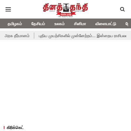
தமிழகம்
தேசியம்
உலகம்
சினிமா
விளையாட்டு
ஜோ
ு தீர்மானம்
புதிய முயற்சிகளில் முன்னேற்றம்... இன்றைய ராசிபலன் 07.
கிரிக்கெட்