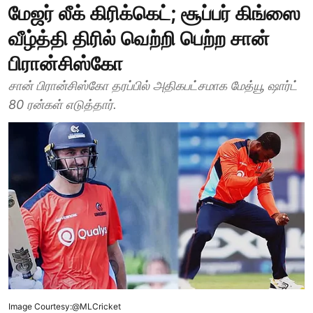
மேஜர் லீக் கிரிக்கெட்; சூப்பர் கிங்ஸை
வீழ்த்தி திரில் வெற்றி பெற்ற சான்
பிரான்சிஸ்கோ
சான் பிரான்சிஸ்கோ தரப்பில் அதிகபட்சமாக மேத்யூ ஷார்ட்
80 ரன்கள் எடுத்தார்.
Image Courtesy:@MLCricket