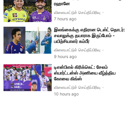
ரஹானே
விளையாட்டுச் செய்திப்பிரிவு
7 hours ago
இலங்கைக்கு எதிரான டெஸ்ட் தொடர்:
சவாலுக்கு தயாராக இருப்போம் -
பயிற்சியாளர் கம்பீர்
விளையாட்டுச் செய்திப்பிரிவு
9 hours ago
டிஎன்பிஎல் கிரிக்கெட்: சேலம்
ஸ்பார்ட்டன்ஸ் அணியை வீழ்த்திய
கோவை கிங்ஸ்
விளையாட்டுச் செய்திப்பிரிவு
10 hours ago