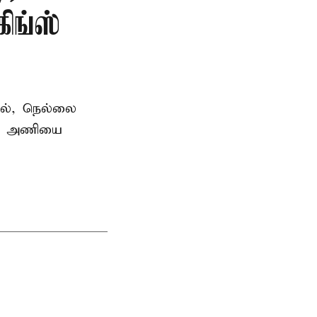
ிங்ஸ்
தில், நெல்லை
ன்ஸ் அணியை