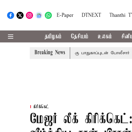
E-Paper
DTNEXT
Thanthi 
தமிழகம்
தேசியம்
உலகம்
சினி
Breaking News
 அமித்ஷா வருகை: 3 அடுக்கு பாதுகாப்புடன் போலீசார் குவிப்ப
கிரிக்கெட்
மேஜர் லீக் கிரிக்கெட