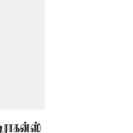
டிராகன்ஸ்