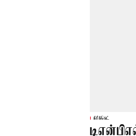
கிரிக்கெட்
டிஎன்பிஎல