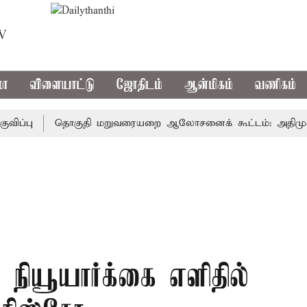
TV
மா
விளையாட்டு
ஜோதிடம்
ஆன்மிகம்
வணிகம்
ு
தொகுதி மறுவரையறை ஆலோசனைக் கூட்டம்: அதிமுக எம்பிக்
்: நியூயார்க்கை எளிதில்