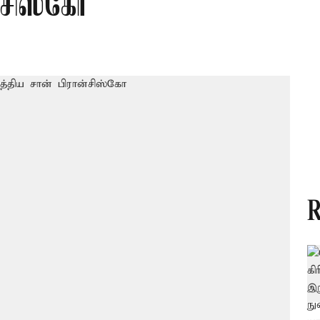
ன்சிஸ்கோ
R