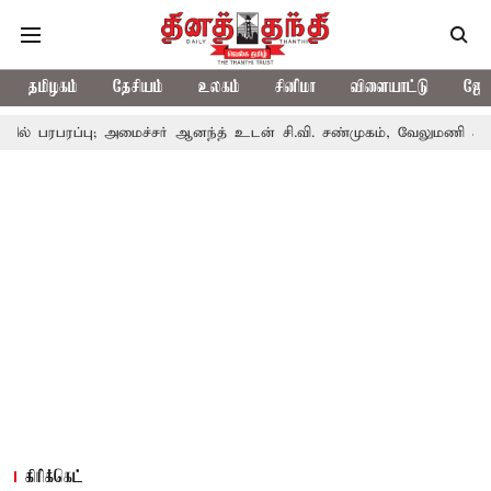
தமிழகம்
தேசியம்
உலகம்
சினிமா
விளையாட்டு
ஜோத
 பரபரப்பு; அமைச்சர் ஆனந்த் உடன் சி.வி. சண்முகம், வேலுமணி சந்திப்ப
கிரிக்கெட்