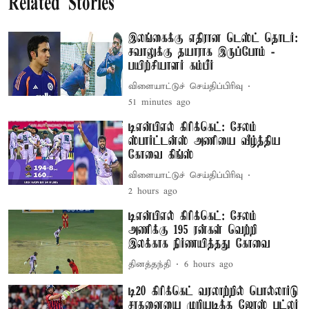
Related Stories
இலங்கைக்கு எதிரான டெஸ்ட் தொடர்:
சவாலுக்கு தயாராக இருப்போம் -
பயிற்சியாளர் கம்பீர்
விளையாட்டுச் செய்திப்பிரிவு
51 minutes ago
டிஎன்பிஎல் கிரிக்கெட்: சேலம்
ஸ்பார்ட்டன்ஸ் அணியை வீழ்த்திய
கோவை கிங்ஸ்
விளையாட்டுச் செய்திப்பிரிவு
2 hours ago
டிஎன்பிஎல் கிரிக்கெட்: சேலம்
அணிக்கு 195 ரன்கள் வெற்றி
இலக்காக நிர்ணயித்தது கோவை
தினத்தந்தி
6 hours ago
டி20 கிரிக்கெட் வரலாற்றில் பொல்லார்டு
சாதனையை முறியடித்த ஜோஸ் பட்லர்