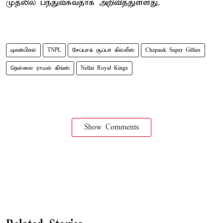
முதலில் பந்துவீசுவதாக அறிவித்துள்ளது.
டிஎன்பிஎல்
TNPL
சேப்பாக் சூப்பர் கில்லீஸ்
Chepauk Super Gillies
நெல்லை ராயல் கிங்ஸ்
Nellai Royal Kings
Show Comments