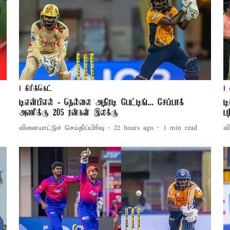
கிரிக்கெட்
டிஎன்பிஎல் - நெல்லை அதிரடி பேட்டிங்... சேப்பாக்
ட
அணிக்கு 205 ரன்கள் இலக்கு
பந
விளையாட்டுச் செய்திப்பிரிவு
22 hours ago
1
min read
வி