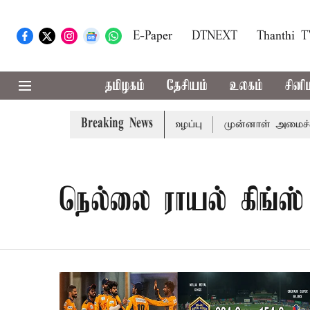
E-Paper
DTNEXT
Thanthi 
தமிழகம்
தேசியம்
உலகம்
சினி
Breaking News
்கு முதல்-அமைச்சர் விஜய் அழைப்பு
முன்னாள் அமைச்சர் பொன
நெல்லை ராயல் கிங்ஸ்