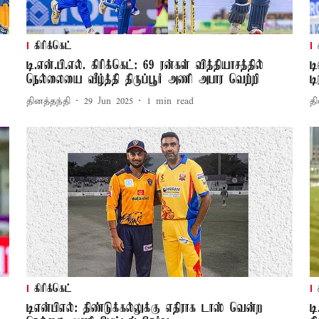
கிரிக்கெட்
டி.என்.பி.எல். கிரிக்கெட்: 69 ரன்கள் வித்தியாசத்தில்
ட
நெல்லையை வீழ்த்தி திருப்பூர் அணி அபார வெற்றி
ட
தினத்தந்தி
29 Jun 2025
1
min read
தி
கிரிக்கெட்
டிஎன்பிஎல்: திண்டுக்கல்லுக்கு எதிராக டாஸ் வென்ற
ட