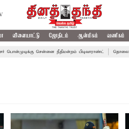
TV
மா
விளையாட்டு
ஜோதிடம்
ஆன்மிகம்
வணிகம்
்முடிக்கு சென்னை நீதிமன்றம் பிடிவாராண்ட்
தொலைநோக்கு ப