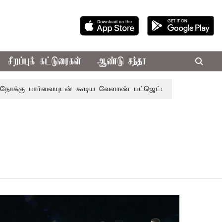
சிறப்புக் கட்டுரைகள்
ஆண்டு சந்தா
ார்வையுடன் கூடிய வேளாண் பட்ஜெட்: முதல்-அமைச்சர் விஜய்