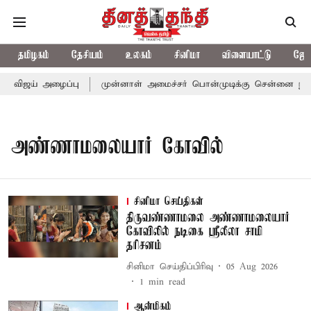
தமிழகம்
தேசியம்
உலகம்
சினிமா
விளையாட்டு
ஜோத
் விஜய் அழைப்பு
முன்னாள் அமைச்சர் பொன்முடிக்கு சென்னை நீதிமன
அண்ணாமலையார் கோவில்
சினிமா செய்திகள்
திருவண்ணாமலை அண்ணாமலையார்
கோவிலில் நடிகை ஸ்ரீலீலா சாமி
தரிசனம்
சினிமா செய்திப்பிரிவு
05 Aug 2026
1
min read
ஆன்மிகம்