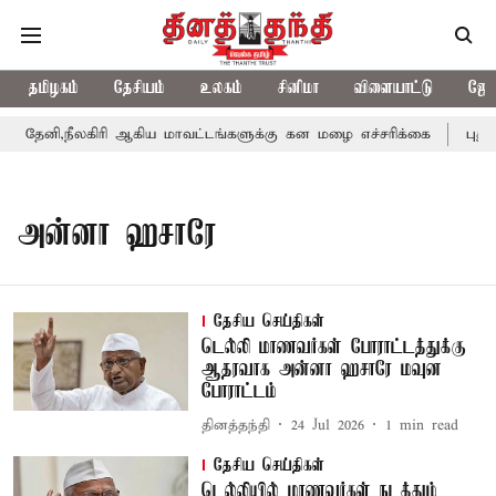
தமிழகம்
தேசியம்
உலகம்
சினிமா
விளையாட்டு
ஜோத
தேனி,நீலகிரி ஆகிய மாவட்டங்களுக்கு கன மழை எச்சரிக்கை
புதுச்
அன்னா ஹசாரே
தேசிய செய்திகள்
டெல்லி மாணவர்கள் போராட்டத்துக்கு
ஆதரவாக அன்னா ஹசாரே மவுன
போராட்டம்
தினத்தந்தி
24 Jul 2026
1
min read
தேசிய செய்திகள்
டெல்லியில் மாணவர்கள் நடத்தும்