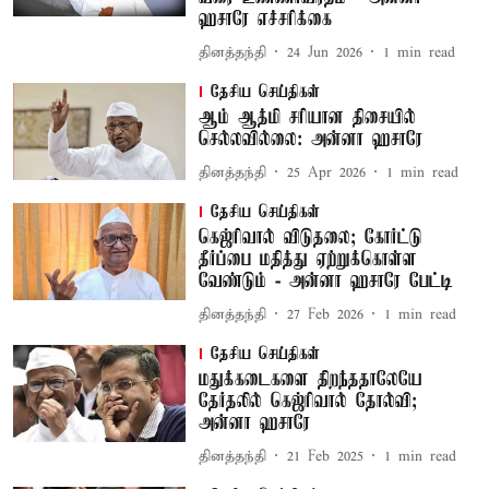
ஹசாரே எச்சரிக்கை
தினத்தந்தி
24 Jun 2026
1
min read
தேசிய செய்திகள்
ஆம் ஆத்மி சரியான திசையில்
செல்லவில்லை: அன்னா ஹசாரே
தினத்தந்தி
25 Apr 2026
1
min read
தேசிய செய்திகள்
கெஜ்ரிவால் விடுதலை; கோர்ட்டு
தீர்ப்பை மதித்து ஏற்றுக்கொள்ள
வேண்டும் - அன்னா ஹசாரே பேட்டி
தினத்தந்தி
27 Feb 2026
1
min read
தேசிய செய்திகள்
மதுக்கடைகளை திறந்ததாலேயே
தேர்தலில் கெஜ்ரிவால் தோல்வி;
அன்னா ஹசாரே
தினத்தந்தி
21 Feb 2025
1
min read