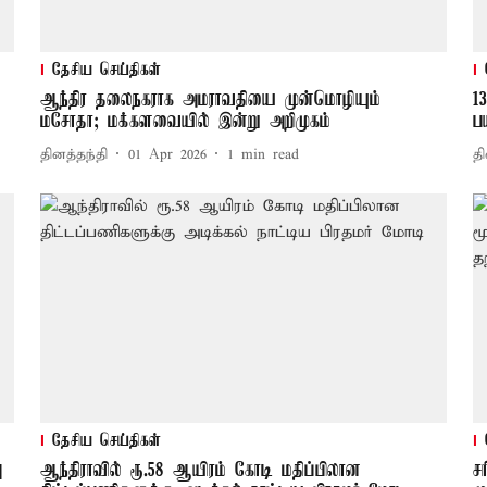
தேசிய செய்திகள்
ஆந்திர தலைநகராக அமராவதியை முன்மொழியும்
1
மசோதா; மக்களவையில் இன்று அறிமுகம்
ப
தினத்தந்தி
01 Apr 2026
1
min read
தி
தேசிய செய்திகள்
ு
ஆந்திராவில் ரூ.58 ஆயிரம் கோடி மதிப்பிலான
ச