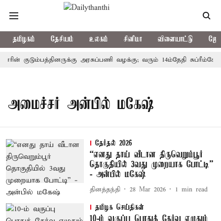
தமிழகம்
தேசியம்
உலகம்
சினிமா
விளையாட்டு
ஜோத
ோரின் குடும்பத்தினருக்கு அரசுப்பணி வழக்கு; வரும் 14ம்தேதி சுப்ரீம்கோர
அமைச்சர் அன்பில் மகேஷ்
தேர்தல் 2026
“எனது தாய் வீடான திருவெறும்பூர்
தொகுதியில் 3வது முறையாக போட்டி”
- அன்பில் மகேஷ்
தினத்தந்தி
28 Mar 2026
1
min read
தமிழக செய்திகள்
10-ம் வகுப்பு பொதுத் தேர்வு எழுதும்