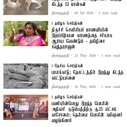
கிடந்த 13 மான்கள்
தினத்தந்தி
08 Jul 2026
1
min read
தமிழக செய்திகள்
திருச்சி செவிலியர் மாணவியின்
இறப்பிற்கான காரணத்தை சரியாக
ஆராய வேண்டும் - தமிழிசை
சவுந்தரராஜன்
தினத்தந்தி
23 May 2026
1
min read
தேசிய செய்திகள்
பாலக்காடு; தோட்டத்தில் இறந்து கிடந்த
காட்டுயானை
தினத்தந்தி
10 May 2026
1
min read
தமிழக செய்திகள்
பணியின்போது இறந்த போலீஸ்
அதிகாரி குடும்பத்திற்கு ரூ.15 லட்சம்
காசோலை; நெல்லை போலீஸ் கமிஷனர்
வழங்கினார்