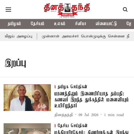
தமிழகம்
தேசியம்
உலகம்
சினிமா
விளையாட்டு
ஜோத
் விஜய் அழைப்பு
முன்னாள் அமைச்சர் பொன்முடிக்கு சென்னை நீதிமன்
இறப்பு
தமிழக செய்திகள்
மரணத்திலும் இணைபிரியாத தம்பதி:
கணவர் இறந்த துக்கத்தில் மனைவியும்
உயிரிழந்தார்
தினத்தந்தி
09 Jul 2026
1
min read
தேசிய செய்திகள்
மத்தியபிரதேசம்: கிணற்றுக்குள் இறந்து