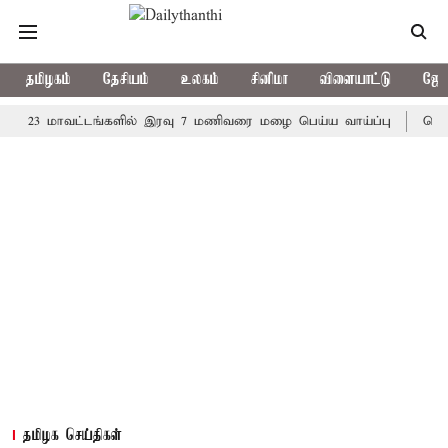
தமிழகம்
தேசியம்
உலகம்
சினிமா
விளையாட்டு
ஜோத
 மாவட்டங்களில் இரவு 7 மணிவரை மழை பெய்ய வாய்ப்பு
கொரிய பேட்
தமிழக செய்திகள்