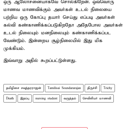
ஒரு ஆலோசனையாகவே சொல்கிறேன். ஒவ்வொரு
மாணவ மாணவிக்கும் அவர்கள் உடல் நிலையை
பற்றிய ஒரு கோப்பு தயார் செய்து எப்படி அவர்கள்
கல்வி கண்காணிக்கப்படுகிறதோ அதேபோல அவர்கள்
உடல் நிலையும் மனநிலையும் கண்காணிக்கப்பட
வேண்டும். இன்றைய சூழ்நிலையில் இது மிக
முக்கியம்.
இவ்வாறு அதில் கூறப்பட்டுள்ளது.
தமிழிசை சவுந்தரராஜன்
Tamilisai Soundararajan
திருச்சி
Trichy
Death
இறப்பு
nursing student
வருத்தம்
செவிலியர் மாணவி