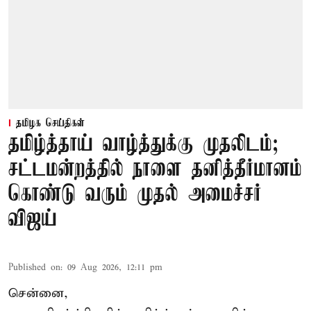
தமிழக செய்திகள்
தமிழ்த்தாய் வாழ்த்துக்கு முதலிடம்;
சட்டமன்றத்தில் நாளை தனித்தீர்மானம்
கொண்டு வரும் முதல் அமைச்சர்
விஜய்
Published on
:
09 Aug 2026, 12:11 pm
சென்னை,