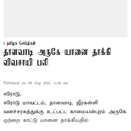
தமிழக செய்திகள்
தாளவாடி அருகே யானை தாக்கி
விவசாயி பலி
Published on
:
09 Aug 2026, 11:40 am
ஈரோடு,
ஈரோடு மாவட்டம்,
தாளவாடி
, ஜீரகள்ளி
வனச்சரகத்துக்கு உட்பட்ட காமையன்புரம் அருகே
ஒற்றை காட்டு
யானை தாக்கி
யதில்