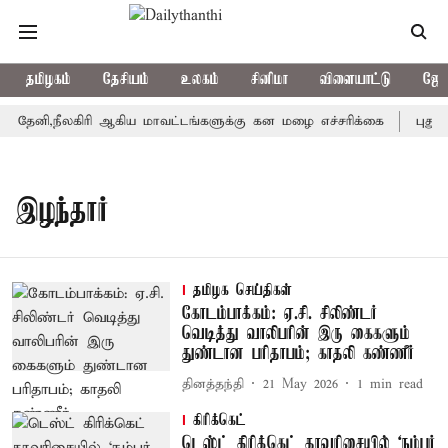
தமிழகம்
தேசியம்
உலகம்
சினிமா
விளையாட்டு
ஜோத
தேனி,நீலகிரி ஆகிய மாவட்டங்களுக்கு கன மழை எச்சரிக்கை
புதுச்
இழந்தார்
தமிழக செய்திகள்
கோடம்பாக்கம்: ஏ.சி. சிலிண்டர்
வெடித்து வாலிபரின் இரு கைகளும்
துண்டான பரிதாபம்; காதலி கண்ணீர்
தினத்தந்தி
21 May 2026
1
min read
கிரிக்கெட்
டெஸ்ட் கிரிக்கெட் தரவரிசையில் ‘நம்பர்