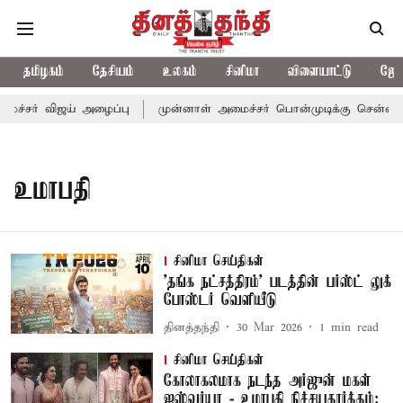
தமிழகம்
தேசியம்
உலகம்
சினிமா
விளையாட்டு
ஜோத
ைச்சர் விஜய் அழைப்பு
முன்னாள் அமைச்சர் பொன்முடிக்கு சென்னை நீ
உமாபதி
சினிமா செய்திகள்
'தங்க நட்சத்திரம்' படத்தின் பர்ஸ்ட் லுக்
போஸ்டர் வெளியீடு
தினத்தந்தி
30 Mar 2026
1
min read
சினிமா செய்திகள்
கோலாகலமாக நடந்த அர்ஜுன் மகள்
ஐஸ்வர்யா - உமாபதி நிச்சயதார்த்தம்: