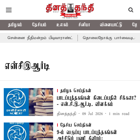
தமிழகம்
தேசியம்
உலகம்
சினிமா
விளையாட்டு
ஜோத
ு சென்னை நீதிமன்றம் பிடிவாராண்ட்
தொலைநோக்கு பார்வையுடன் கூட
என்சிஇஆர்டி
தமிழக செய்திகள்
பாடப்புத்தகங்கள் கிடைப்பதில் சிக்கலா?
- என்.சி.இ.ஆர்.டி. விளக்கம்
தினத்தந்தி
09 Jul 2026
1
min read
தேசிய செய்திகள்
9-ம் வகுப்பு பாடப்புத்தகங்கள்
அச்சிடும் பணி தீவிரம்: