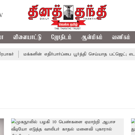
TV
மா
விளையாட்டு
ஜோதிடம்
ஆன்மிகம்
வணிகம்
கர்
மக்களின் எதிர்பார்ப்பை பூர்த்தி செய்யாத பட்ஜெட்; எடப்ப