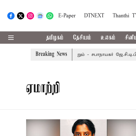
E-Paper
DTNEXT
Thanthi 
தமிழகம்
தேசியம்
உலகம்
சினி
Breaking News
ப்டம்பர் 8-ந் தேதி வரை நடைபெறும் - சபாநாயகர் ஜே.சி.டி.பிரபா
ஏமாற்றி