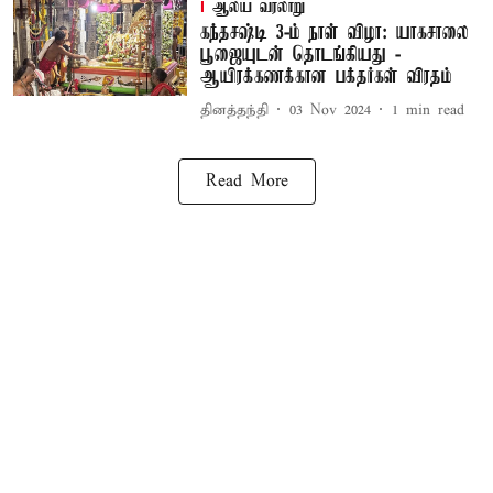
ஆலய வரலாறு
கந்தசஷ்டி 3-ம் நாள் விழா: யாகசாலை
பூஜையுடன் தொடங்கியது -
ஆயிரக்கணக்கான பக்தர்கள் விரதம்
தினத்தந்தி
03 Nov 2024
1
min read
Read More