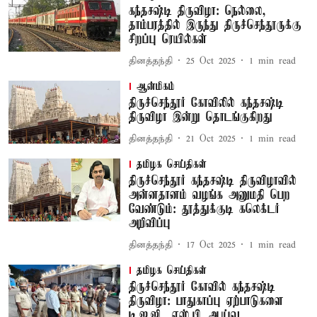
கந்தசஷ்டி திருவிழா: நெல்லை,
தாம்பரத்தில் இருந்து திருச்செந்தூருக்கு
சிறப்பு ரெயில்கள்
தினத்தந்தி
25 Oct 2025
1
min read
ஆன்மிகம்
திருச்செந்தூர் கோவிலில் கந்தசஷ்டி
திருவிழா இன்று தொடங்குகிறது
தினத்தந்தி
21 Oct 2025
1
min read
தமிழக செய்திகள்
திருச்செந்தூர் கந்தசஷ்டி திருவிழாவில்
அன்னதானம் வழங்க அனுமதி பெற
வேண்டும்: தூத்துக்குடி கலெக்டர்
அறிவிப்பு
தினத்தந்தி
17 Oct 2025
1
min read
தமிழக செய்திகள்
திருச்செந்தூர் கோவில் கந்தசஷ்டி
திருவிழா: பாதுகாப்பு ஏற்பாடுகளை
டி.ஐ.ஜி., எஸ்.பி. ஆய்வு