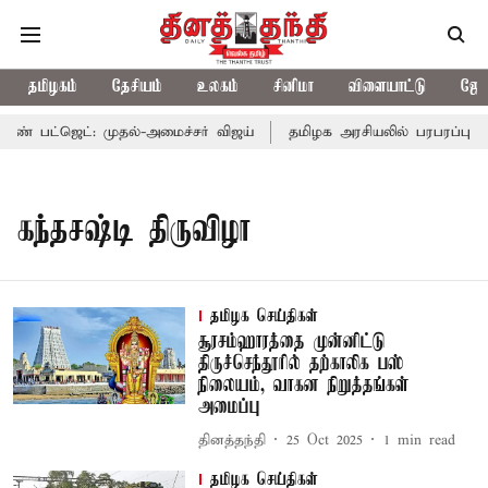
தமிழகம்
தேசியம்
உலகம்
சினிமா
விளையாட்டு
ஜோத
 பட்ஜெட்: முதல்-அமைச்சர் விஜய்
தமிழக அரசியலில் பரபரப்பு; அம
கந்தசஷ்டி திருவிழா
தமிழக செய்திகள்
சூரசம்ஹாரத்தை முன்னிட்டு
திருச்செந்தூரில் தற்காலிக பஸ்
நிலையம், வாகன நிறுத்தங்கள்
அமைப்பு
தினத்தந்தி
25 Oct 2025
1
min read
தமிழக செய்திகள்