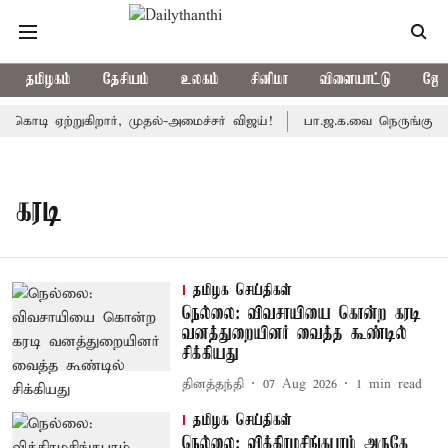
தமிழகம்
தேசியம்
உலகம்
சினிமா
விளையாட்டு
ஜோத
ொடி ஏற்றுகிறார், முதல்-அமைச்சர் விஜய்!
பா.ஜ.க.வை நெருங்குகிறதா
கரடி
தமிழக செய்திகள்
நெல்லை: விவசாயியை கொன்ற கரடி
வனத்துறையினர் வைத்த கூண்டில்
சிக்கியது
தினத்தந்தி
07 Aug 2026
1
min read
தமிழக செய்திகள்
நெல்லை: விக்கிரமசிங்கபுரம் அருகே