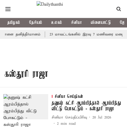
தமிழகம்
தேசியம்
உலகம்
சினிமா
விளையாட்டு
ஜோத
் நாளை தனித்தீர்மானம்
23 மாவட்டங்களில் இரவு 7 மணிவரை மழை பெய
கஸ்தூரி ராஜா
சினிமா செய்திகள்
தனுஷ் கட்சி ஆரம்பித்தால் ஆரம்பித்து
விட்டு போகட்டும் - கஸ்தூரி ராஜா
சினிமா செய்திப்பிரிவு
20 Jul 2026
2
min read