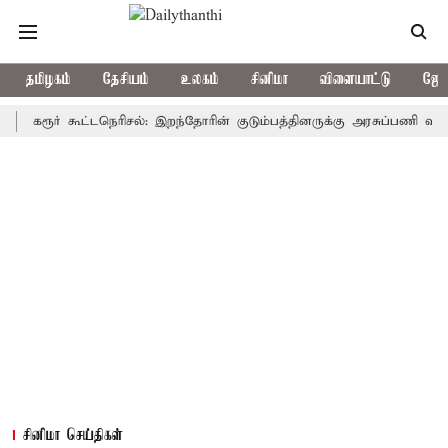
தமிழகம்
தேசியம்
உலகம்
சினிமா
விளையாட்டு
ஜோத
ூர் கூட்டநெரிசல்: இறந்தோரின் குடும்பத்தினருக்கு அரசுப்பணி வழக்கு; வரு
சினிமா செய்திகள்