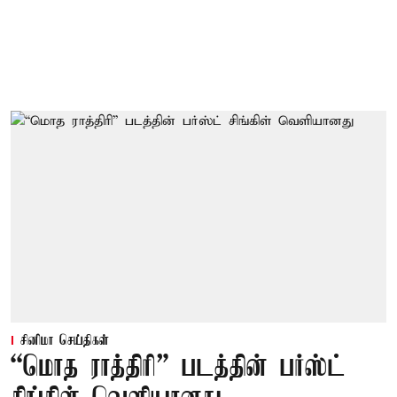
சினிமா செய்திகள்
“மொத ராத்திரி” படத்தின் பர்ஸ்ட்