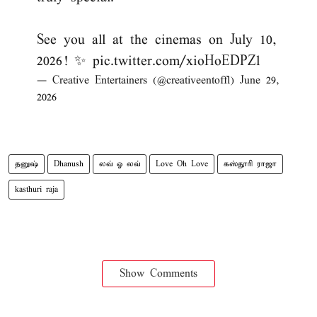
See you all at the cinemas on July 10,
2026! ✨
pic.twitter.com/xioHoEDPZl
— Creative Entertainers (@creativeentoffl)
June 29,
2026
தனுஷ்
Dhanush
லவ் ஓ லவ்
Love Oh Love
கஸ்தூரி ராஜா
kasthuri raja
Show Comments