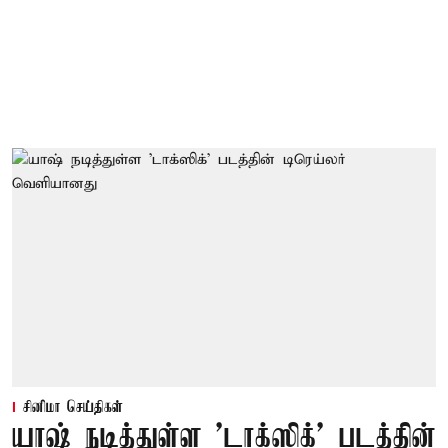
சினிமா செய்திகள்
யாஷ் நடித்துள்ள 'டாக்‌ஸிக்' படத்தின்