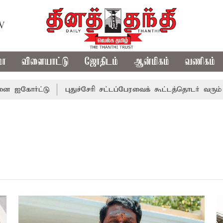
TV
மா
விளையாட்டு
ஜோதிடம்
ஆன்மிகம்
வணிகம்
ோர்ட்டு
புதுச்சேரி சட்டப்பேரவைக் கூட்டத்தொடர் வரும் 24ம்