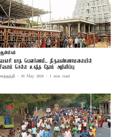
ஆன்மிகம்
ைகாசி மாத பௌர்ணமி.. திருவண்ணாமலையில்
ிரிவலம் செல்ல உகந்த நேரம் அறிவிப்பு
னத்தந்தி
30 May 2026
1
min read