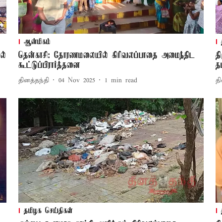
ஆன்மிகம்
ல்
தென்காசி: தோரணமலையில் கிரிவலப்பாதை அமைந்திட
த
கூட்டுப்பிரார்த்தனை
த
தினத்தந்தி
04 Nov 2025
1
min read
தி
தமிழக செய்திகள்