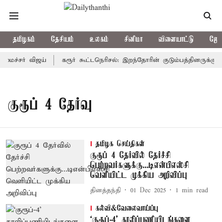
தமிழகம்
தேசியம்
உலகம்
சினிமா
விளையாட்டு
ஜோத
மைச்சர் விஜய்
கரூர் கூட்டநெரிசல்: இறந்தோரின் குடும்பத்தினருக்கு அ
குரூப் 4 தேர்வு
தமிழக செய்திகள்
குரூப் 4 தேர்வில் தேர்ச்சி
பெற்றவர்களுக்கு...டிஎன்பிஎஸ்சி
வெளியிட்ட முக்கிய அறிவிப்பு
தினத்தந்தி
01 Dec 2025
1
min read
கல்வி&வேலைவாய்ப்பு
‘குரூப்-4’ காலிப்பணியிடங்களை