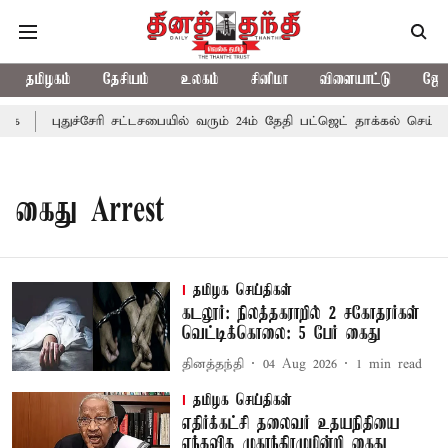
தமிழகம்
தேசியம்
உலகம்
சினிமா
விளையாட்டு
ஜோத
ை
புதுச்சேரி சட்டசபையில் வரும் 24ம் தேதி பட்ஜெட் தாக்கல் செய்கிற
கைது Arrest
தமிழக செய்திகள்
கடலூர்: நிலத்தகராறில் 2 சகோதரர்கள்
வெட்டிக்கொலை: 5 பேர் கைது
தினத்தந்தி
04 Aug 2026
1
min read
தமிழக செய்திகள்
எதிர்க்கட்சி தலைவர் உதயநிதியை
எந்தவித முகாந்திரமுமின்றி கைது