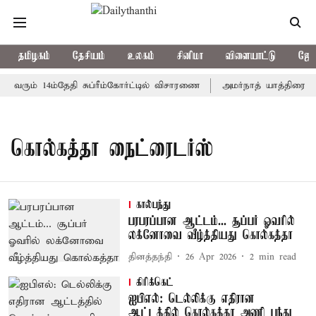
தமிழகம்
தேசியம்
உலகம்
சினிமா
விளையாட்டு
ஜோத
 வரும் 14ம்தேதி சுப்ரீம்கோர்ட்டில் விசாரணை
அமர்நாத் யாத்திரை தற்
கொல்கத்தா நைட்ரைடர்ஸ்
கால்பந்து
பரபரப்பான ஆட்டம்... சூப்பர் ஓவரில்
லக்னோவை வீழ்த்தியது கொல்கத்தா
தினத்தந்தி
26 Apr 2026
2
min read
கிரிக்கெட்
ஐபிஎல்: டெல்லிக்கு எதிரான
ஆட்டத்தில் கொல்கத்தா அணி பந்து