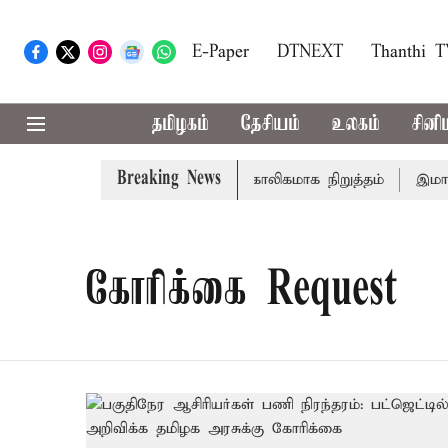
E-Paper
DTNEXT
Thanthi 
தமிழகம்
தேசியம்
உலகம்
சினி
Breaking News
சாரணை
அமர்நாத் யாத்திரை தற்காலிகமாக நிறுத்தம்
இமாச்சல
கோரிக்கை Request