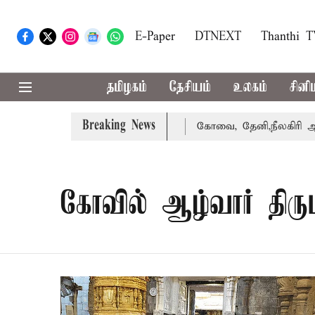
E-Paper
DTNEXT
Thanthi 
தமிழகம்
தேசியம்
உலகம்
சினி
Breaking News
ழக்கை வாபஸ் பெற்றார் சங்கீதா
கோவை, தேனி,நீலகிரி ஆகிய 
கோவில் ஆழ்வார் திரு