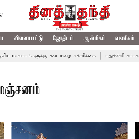
TV
மா
விளையாட்டு
ஜோதிடம்
ஆன்மிகம்
வணிகம்
மாவட்டங்களுக்கு கன மழை எச்சரிக்கை
புதுச்சேரி சட்டசபைய
மஞ்சனம்