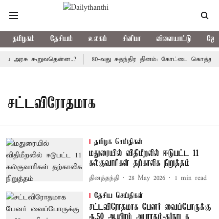
தமிழகம்
தேசியம்
உலகம்
சினிமா
விளையாட்டு
ஜோத
திய அரசு கூறுவதென்ன..?
80-வது சுதந்திர தினம்: கோட்டை கொத்தளத்த
சட்டவிரோதமாக
தமிழக செய்திகள்
மதுரையில் விதிமீறலில் ஈடுபட்ட 11
கல்குவாரிகள் தற்காலிக நிறுத்தம்
தினத்தந்தி
28 May 2026
1
min read
தேசிய செய்திகள்
சட்டவிரோதமாக பேனர் வைப்போருக்கு
ரூ.50 ஆயிரம் அபராதம்-கர்நாடக