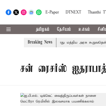
E-Paper
DTNEXT
Thanthi 
தமிழகம்
தேசியம்
உலகம்
சினி
Breaking News
வரிடமும் கட்டணம் வசூலிக்கப்படாது: மத்திய அரசு கூறுவதென்ன..
சன் ரைசர்ஸ் ஐதராபாத