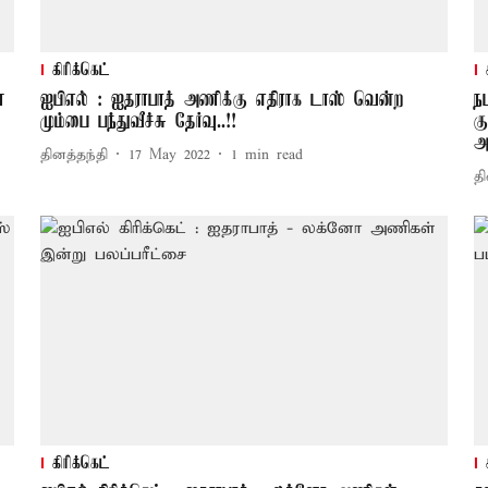
கிரிக்கெட்
்
ஐபிஎல் : ஐதராபாத் அணிக்கு எதிராக டாஸ் வென்ற
ந
மும்பை பந்துவீச்சு தேர்வு..!!
க
அ
தினத்தந்தி
17 May 2022
1
min read
தி
கிரிக்கெட்