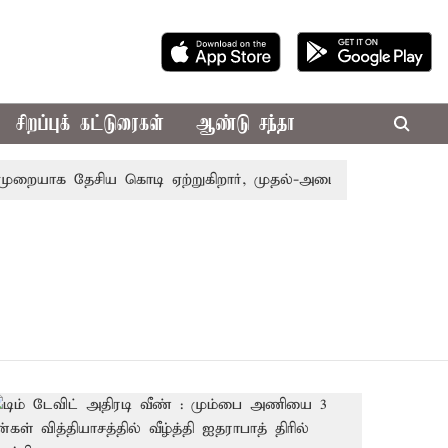
சிறப்புக் கட்டுரைகள்
ஆண்டு சந்தா
ையாக தேசிய கொடி ஏற்றுகிறார், முதல்-அமைச்சர் விஜய்!
பா.