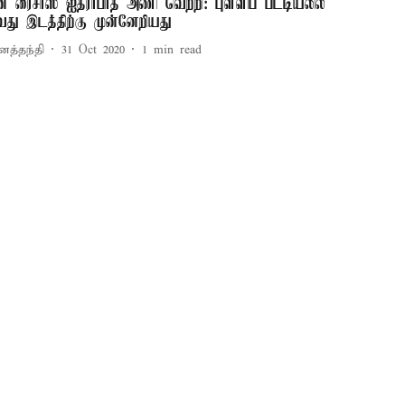
ன் ரைசர்ஸ் ஐதராபாத் அணி வெற்றி: புள்ளிப் பட்டியலில்
வது இடத்திற்கு முன்னேறியது
னத்தந்தி
31 Oct 2020
1
min read