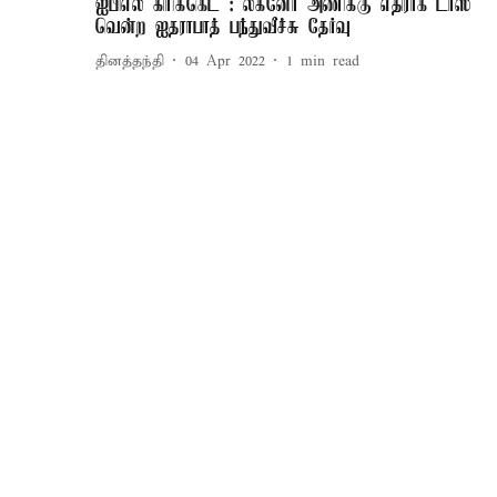
ஐபிஎல் கிரிக்கெட் : லக்னோ அணிக்கு எதிராக டாஸ்
வென்ற ஐதராபாத் பந்துவீச்சு தேர்வு
தினத்தந்தி
04 Apr 2022
1
min read