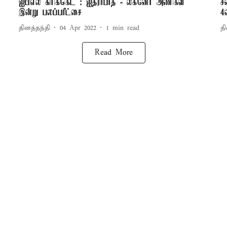
ஐபிஎல் கிரிக்கெட் : ஐதராபாத் - லக்னோ அணிகள்
ச
இன்று பலப்பரீட்சை
4
தினத்தந்தி
04 Apr 2022
1
min read
தி
Read More