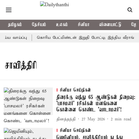
தமிழகம்
தேசியம்
உலகம்
சினிமா
விளையாட்டு
ஜோத
்ய வாய்ப்பு
கொரிய பேட்மிண்டன் இறுதி போட்டி; இந்திய வீராங்கனை
சாவித்திரி
சினிமா செய்திகள்
திரைக்கு வந்து 65 ஆண்டுகள் நிறைவு:
'பாசமலர்' ரசிகர்கள் மனங்களை
கொள்ளை கொண்ட 'வாடாமலர்'!
தினத்தந்தி
27 May 2026
2
min read
சினிமா செய்திகள்
ஜெமினியும், சாவித்திரியும் நடந்து