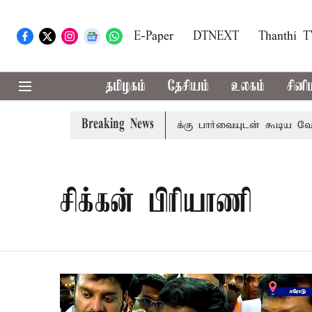
E-Paper
DTNEXT
Thanthi 
தமிழகம்
தேசியம்
உலகம்
சினி
Breaking News
 பிடிவாராண்ட்
தொலைநோக்கு பார்வையுடன் கூடிய வேளாண் ப
சிக்கன் பிரியாணி