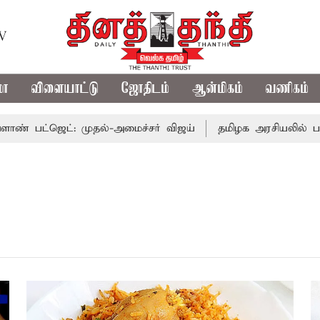
TV
மா
விளையாட்டு
ஜோதிடம்
ஆன்மிகம்
வணிகம்
ட்ஜெட்: முதல்-அமைச்சர் விஜய்
தமிழக அரசியலில் பரபரப்ப