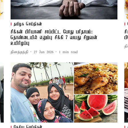
தமிழக செய்திகள்
சிக்கன் பிரியாணி சாப்பிட்ட போது பரிதாபம்:
ச
தொண்டையில் எலும்பு சிக்கி 7 வயது சிறுவன்
ப
உயிரிழப்பு
தி
தினத்தந்தி
27 Jun 2026
1
min read
தேசிய செய்திகள்