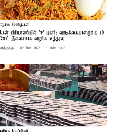
தேசிய செய்திகள்
ிக்கன் பிரியாணியில் 'ஈ' புகார்: வாடிக்கையாளருக்கு 10
ிளேட் இலவசமாக வழங்க உத்தரவு
னத்தந்தி
09 Jun 2026
1
min read
தமிழக செய்திகள்