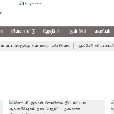
TV
மா
விளையாட்டு
ஜோதிடம்
ஆன்மிகம்
வணிகம்
ாவட்டங்களுக்கு கன மழை எச்சரிக்கை
புதுச்சேரி சட்டசபையி