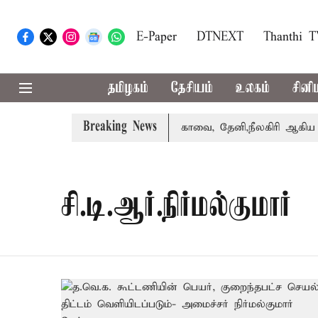
E-Paper
DTNEXT
Thanthi 
தமிழகம்
தேசியம்
உலகம்
சினி
Breaking News
க்கை வாபஸ் பெற்றார் சங்கீதா
கோவை, தேனி,நீலகிரி ஆகிய ம
சி.டி.ஆர்.நிர்மல்குமார்