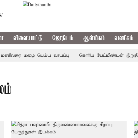
TV
மா
விளையாட்டு
ஜோதிடம்
ஆன்மிகம்
வணிகம்
ணிவரை மழை பெய்ய வாய்ப்பு
கொரிய பேட்மிண்டன் இறுதி போட
லம்