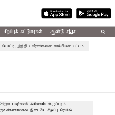
சிறப்புக் கட்டுரைகள்
ஆண்டு சந்தா
்டி; இந்திய வீராங்கனை சாம்பியன் பட்டம் வென்றார்
சென்ன