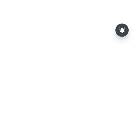
சசிகலா, தினகரனை கட்சியில்
சேர்க்க வேண்டும்: வேலுமணி,
விஸ்வநாதன் மீண்டும் போர்க்கொடி