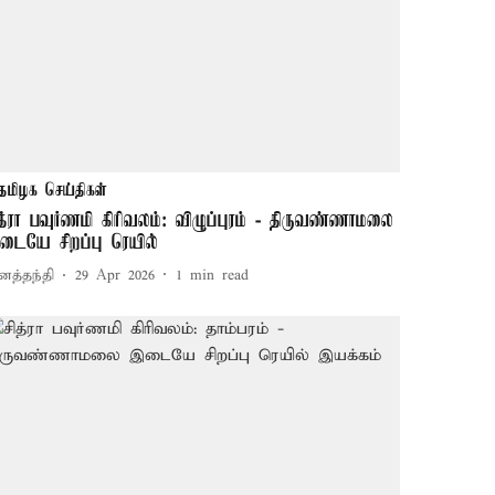
தமிழக செய்திகள்
ித்ரா பவுர்ணமி கிரிவலம்: விழுப்புரம் - திருவண்ணாமலை
டையே சிறப்பு ரெயில்
னத்தந்தி
29 Apr 2026
1
min read