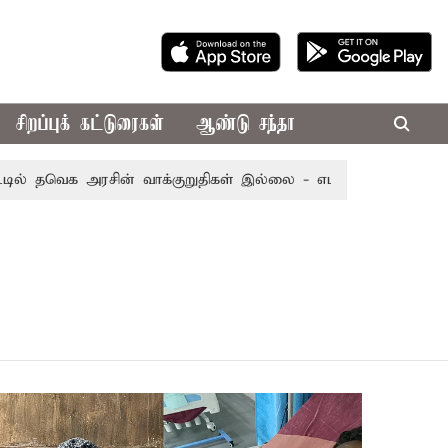
சிறப்புக் கட்டுரைகள்
ஆண்டு சந்தா
தவெக அரசின் வாக்குறுதிகள் இல்லை - எடப்பாடி பழனிசாமி
2