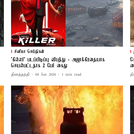
சினிமா செய்திகள்
'கில்லர்' படப்பிடிப்பு விபத்து - அஜாக்கிரதையாக
க
செயல்பட்டதாக 2 பேர் கைது
க
தினத்தந்தி
04 Jun 2026
1
min read
தி