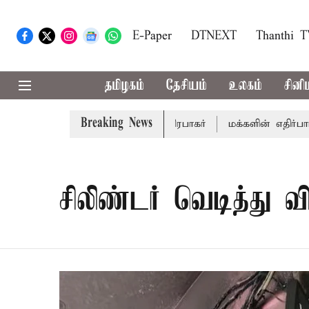
E-Paper
DTNEXT
Thanthi 
தமிழகம்
தேசியம்
உலகம்
சினி
Breaking News
றும் - சபாநாயகர் ஜே.சி.டி.பிரபாகர்
மக்களின் எதிர்பார்ப்பை
சிலிண்டர் வெடித்து வி