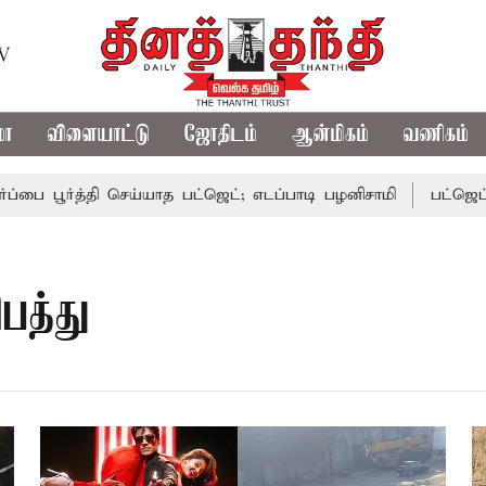
TV
மா
விளையாட்டு
ஜோதிடம்
ஆன்மிகம்
வணிகம்
 பூர்த்தி செய்யாத பட்ஜெட்; எடப்பாடி பழனிசாமி
பட்ஜெட்டில் 
பத்து