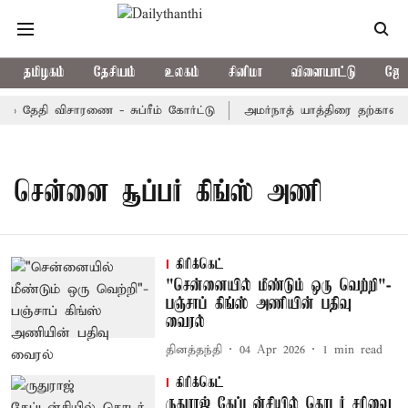
தமிழகம்
தேசியம்
உலகம்
சினிமா
விளையாட்டு
ஜோத
் தேதி விசாரணை - சுப்ரீம் கோர்ட்டு
அமர்நாத் யாத்திரை தற்காலிகமா
சென்னை சூப்பர் கிங்ஸ் அணி
கிரிக்கெட்
"சென்னையில் மீண்டும் ஒரு வெற்றி"-
பஞ்சாப் கிங்ஸ் அணியின் பதிவு
வைரல்
தினத்தந்தி
04 Apr 2026
1
min read
கிரிக்கெட்
ருதுராஜ் கேப்டன்சியில் தொடர் சரிவை