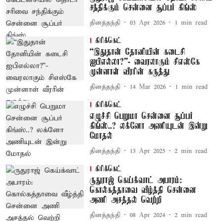
சந்திக்கும் சென்னை சூப்பர் கிங்ஸ்
தினத்தந்தி
03 Apr 2026
1
min read
கிரிக்கெட்
“இதுதான் தோனியின் கடைசி
ஐபிஎல்லா?”- வைரலாகும் சிஎஸ்கே
முன்னாள் வீரரின் கருத்து
தினத்தந்தி
14 Mar 2026
1
min read
கிரிக்கெட்
எழுச்சி பெறுமா சென்னை சூப்பர்
கிங்ஸ்..? லக்னோ அணியுடன் இன்று
மோதல்
தினத்தந்தி
13 Apr 2025
2
min read
கிரிக்கெட்
ருதுராஜ் கெய்க்வாட் அபாரம்:
கொல்கத்தாவை வீழ்த்தி சென்னை
அணி அசத்தல் வெற்றி
தினத்தந்தி
08 Apr 2024
2
min read