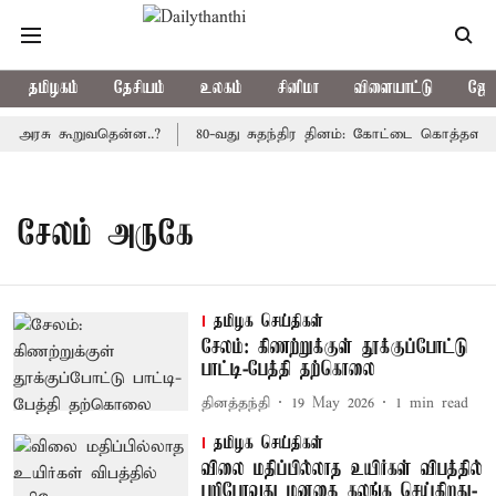
தமிழகம்
தேசியம்
உலகம்
சினிமா
விளையாட்டு
ஜோத
ய அரசு கூறுவதென்ன..?
80-வது சுதந்திர தினம்: கோட்டை கொத்தளத்தி
சேலம் அருகே
தமிழக செய்திகள்
சேலம்: கிணற்றுக்குள் தூக்குப்போட்டு
பாட்டி-பேத்தி தற்கொலை
தினத்தந்தி
19 May 2026
1
min read
தமிழக செய்திகள்
விலை மதிப்பில்லாத உயிர்கள் விபத்தில்
பறிபோவது மனதை கலங்க செய்கிறது-