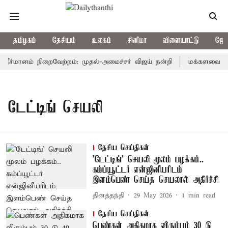
தமிழகம்
தேசியம்
உலகம்
சினிமா
விளையாட்டு
ஜோத
ு தீர்மானம் நிறைவேற்றம்: முதல்-அமைச்சர் விஜய் நன்றி
மக்களவையில் 
டேட்டிங் செயலி
தேசிய செய்திகள்
'டேட்டிங்' செயலி மூலம் பழக்கம்..
கம்ப்யூட்டர் என்ஜினீயரிடம்
இளம்பெண் செய்த செயலால் அதிர்ச்சி
தினத்தந்தி
29 May 2026
1
min read
தேசிய செய்திகள்
பெண்கள் அதிகமாக விரும்பும் 30 டு