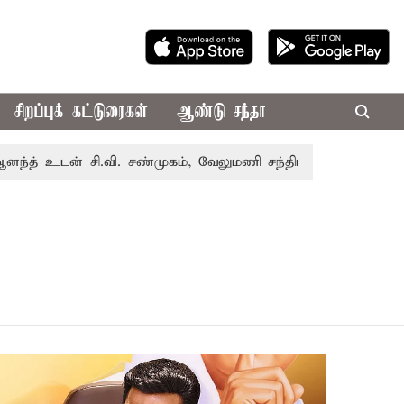
சிறப்புக் கட்டுரைகள்
ஆண்டு சந்தா
 உடன் சி.வி. சண்முகம், வேலுமணி சந்திப்பு
மண் வளம் பாத