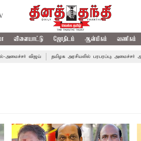
TV
மா
விளையாட்டு
ஜோதிடம்
ஆன்மிகம்
வணிகம்
ச்சர் விஜய்
தமிழக அரசியலில் பரபரப்பு; அமைச்சர் ஆனந்த்