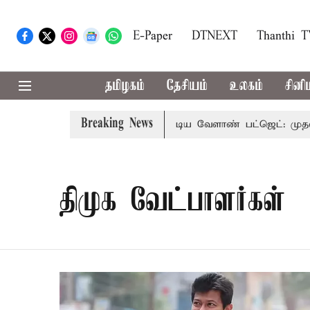
E-Paper
DTNEXT
Thanthi 
தமிழகம்
தேசியம்
உலகம்
சினி
Breaking News
ொலைநோக்கு பார்வையுடன் கூடிய வேளாண் பட்ஜெட்: முதல்-அமை
திமுக வேட்பாளர்கள்