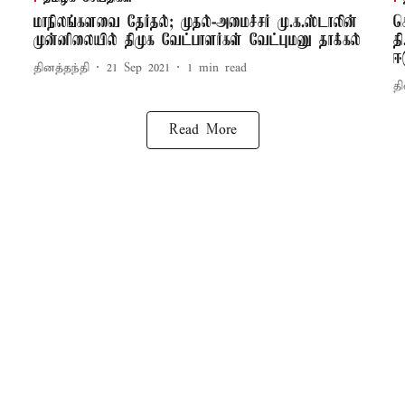
மாநிலங்களவை தேர்தல்; முதல்-அமைச்சர் மு.க.ஸ்டாலின்
க
முன்னிலையில் திமுக வேட்பாளர்கள் வேட்புமனு தாக்கல்
த
ஈ
தினத்தந்தி
21 Sep 2021
1
min read
தி
Read More