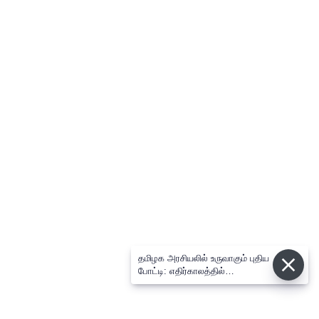
தமிழக அரசியலில் உருவாகும் புதிய
போட்டி: எதிர்காலத்தில்
விஜய்க்கும், தனுசுக்கும்
இடையேதான் - பிரபல ஜோதிடர்
கணிப்பு