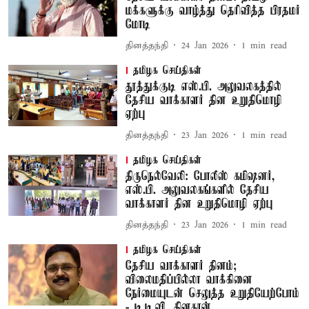
மக்களுக்கு வாழ்த்து தெரிவித்த பிரதமர்
மோடி
தினத்தந்தி
24 Jan 2026
1
min read
தமிழக செய்திகள்
தூத்துக்குடி எஸ்.பி. அலுவலகத்தில்
தேசிய வாக்காளர் தின உறுதிமொழி
ஏற்பு
தினத்தந்தி
23 Jan 2026
1
min read
தமிழக செய்திகள்
திருநெல்வேலி: போலீஸ் கமிஷனர்,
எஸ்.பி. அலுவலகங்களில் தேசிய
வாக்காளர் தின உறுதிமொழி ஏற்பு
தினத்தந்தி
23 Jan 2026
1
min read
தமிழக செய்திகள்
தேசிய வாக்காளர் தினம்;
விலைமதிப்பில்லா வாக்கினை
நேர்மையுடன் செலுத்த உறுதியேற்போம்
- டி.டி.வி. தினகரன்