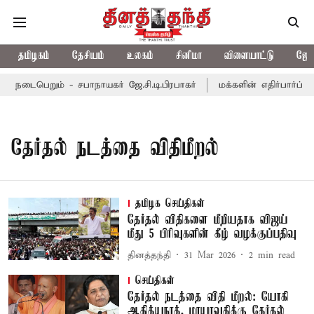
தமிழகம்
தேசியம்
உலகம்
சினிமா
விளையாட்டு
ஜோத
 நடைபெறும் - சபாநாயகர் ஜே.சி.டி.பிரபாகர்
மக்களின் எதிர்பார்ப்பை
தேர்தல் நடத்தை விதிமீறல்
தமிழக செய்திகள்
தேர்தல் விதிகளை மீறியதாக விஜய்
மீது 5 பிரிவுகளின் கீழ் வழக்குப்பதிவு
தினத்தந்தி
31 Mar 2026
2
min read
செய்திகள்
தேர்தல் நடத்தை விதி மீறல்: யோகி
ஆதித்யநாத், மாயாவதிக்கு தேர்தல்