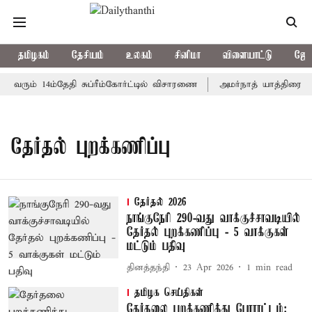
தமிழகம்
தேசியம்
உலகம்
சினிமா
விளையாட்டு
ஜோத
 வரும் 14ம்தேதி சுப்ரீம்கோர்ட்டில் விசாரணை
அமர்நாத் யாத்திரை தற்
தேர்தல் புறக்கணிப்பு
தேர்தல் 2026
நாங்குநேரி 290-வது வாக்குச்சாவடியில்
தேர்தல் புறக்கணிப்பு - 5 வாக்குகள்
மட்டும் பதிவு
தினத்தந்தி
23 Apr 2026
1
min read
தமிழக செய்திகள்
தேர்தலை புறக்கணித்து போராட்டம்: