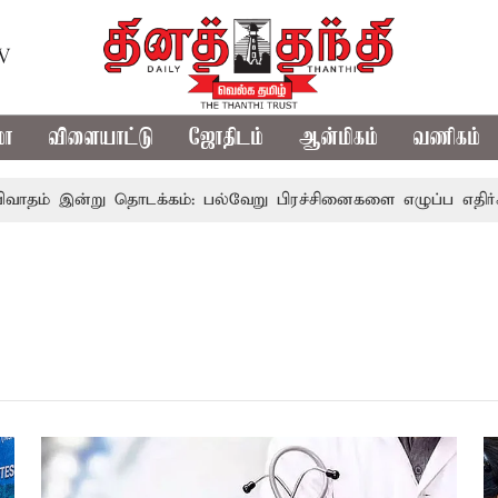
TV
மா
விளையாட்டு
ஜோதிடம்
ஆன்மிகம்
வணிகம்
இன்று தொடக்கம்: பல்வேறு பிரச்சினைகளை எழுப்ப எதிர்க்கட்சிகள