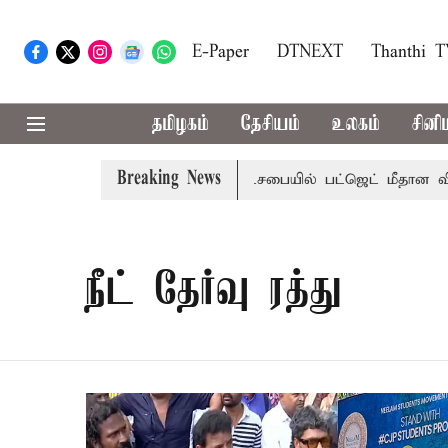
E-Paper
DTNEXT
Thanthi 
தமிழகம்
தேசியம்
உலகம்
சினி
Breaking News
ாற்றமா?, தடுமாற்றமா?
சட்டசபையில் பட்ஜெட் மீதான விவாதம் 
நீட் தேர்வு ரத்து