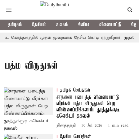
தமிழகம்
தேசியம்
உலகம்
சினிமா
விளையாட்டு
ஜோத
ட்டை கொத்தளத்தில் முதல் முறையாக தேசிய கொடி ஏற்றுகிறார், முதல்-அம
பத்ம விருதுகள்
தமிழக செய்திகள்
சாதனை படைத்த விளையாட்டு
வீரர்கள் பத்ம விருதுகள் பெற
விண்ணப்பிக்கலாம்: தூத்துக்குடி
கலெக்டர் தகவல்
தினத்தந்தி
30 Jul 2026
1
min read
தேசிய செய்திகள்