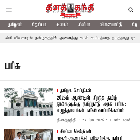
தமிழகம்
தேசியம்
உலகம்
சினிமா
விளையாட்டு
ஜோத
ாவிரி விவகாரம்: தமிழகத்தில் அனைத்து கட்சி கூட்டத்தை நடத்தாது ஏன்?
பரிசு
தமிழக செய்திகள்
2025ம் ஆண்டின் சிறந்த தமிழ்
நூல்களுக்கு தமிழ்நாடு அரசு பரிசு:
எழுத்தாளர்கள் விண்ணப்பிக்கலாம்
தினத்தந்தி
23 Jun 2026
1
min read
சினிமா செய்திகள்
முதல்-அமைச்சர் விஜய்க்கு நம்பர்