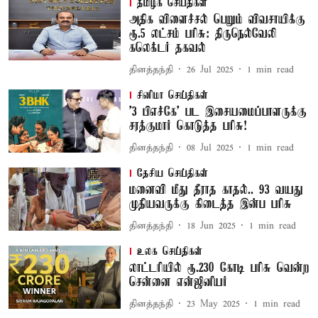
தமிழக செய்திகள்
அதிக விளைச்சல் பெறும் விவசாயிக்கு
ரூ.5 லட்சம் பரிசு: திருநெல்வேலி
கலெக்டர் தகவல்
தினத்தந்தி
26 Jul 2025
1
min read
சினிமா செய்திகள்
'3 பிஎச்கே' பட இசையமைப்பாளருக்கு
சரத்குமார் கொடுத்த பரிசு!
தினத்தந்தி
08 Jul 2025
1
min read
தேசிய செய்திகள்
மனைவி மீது தீராத காதல்.. 93 வயது
முதியவருக்கு கிடைத்த இன்ப பரிசு
தினத்தந்தி
18 Jun 2025
1
min read
உலக செய்திகள்
லாட்டரியில் ரூ.230 கோடி பரிசு வென்ற
சென்னை என்ஜினீயர்
தினத்தந்தி
23 May 2025
1
min read