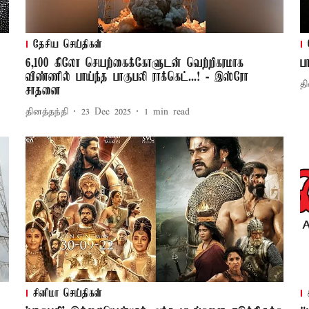
தேசிய செய்திகள்
6,100 கிலோ செயற்கைக்கோளுடன் வெற்றிகரமாக
ப
விண்ணில் பாய்ந்த பாகுபலி ராக்கெட்...! - இஸ்ரோ
தி
சாதனை
தினத்தந்தி
23 Dec 2025
1
min read
சினிமா செய்திகள்