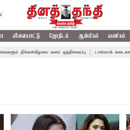
TV
மா
விளையாட்டு
ஜோதிடம்
ஆன்மிகம்
வணிகம்
ும் திங்கள்கிழமை வரை ஒத்திவைப்பு
டாஸ்மாக் கடைகளில் கூ