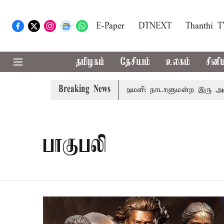
E-Paper
DTNEXT
Thanthi 
தமிழகம்
தேசியம்
உலகம்
சினி
Breaking News
் ரங்கசாமி
எதிர்க்கட்சிகள் அமளி: நாடாளுமன்ற இரு அவைகள
பாகுபலி