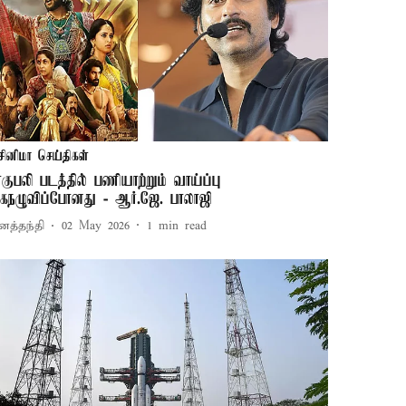
சினிமா செய்திகள்
ாகுபலி படத்தில் பணியாற்றும் வாய்ப்பு
ைநழுவிப்போனது - ஆர்.ஜே. பாலாஜி
னத்தந்தி
02 May 2026
1
min read