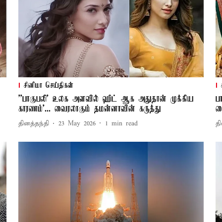
சினிமா செய்திகள்
’'பாகுபலி' உலக அளவில் ஹிட் ஆக அதுதான் முக்கிய
ப
காரணம்’... வைரலாகும் தமன்னாவின் கருத்து
க
தினத்தந்தி
23 May 2026
1
min read
தி