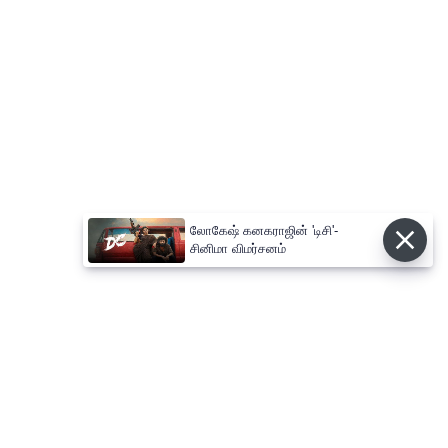
லோகேஷ் கனகராஜின் 'டிசி'-
சினிமா விமர்சனம்